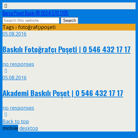
Bursa Poşet Baskı ® 0554 570 1105
Tags › fotoğrafçıpoşeti
05.08.2016
Baskılı Fotoğrafçı Poşeti | 0 546 432 17 17
no responses
05.08.2016
Akademi Baskılı Poşet | 0 546 432 17 17
no responses
Back to top
mobile
desktop