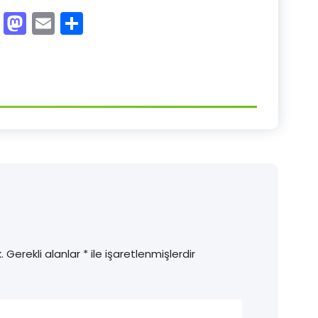
Facebook
Mastodon
Email
Share
.
Gerekli alanlar
*
ile işaretlenmişlerdir