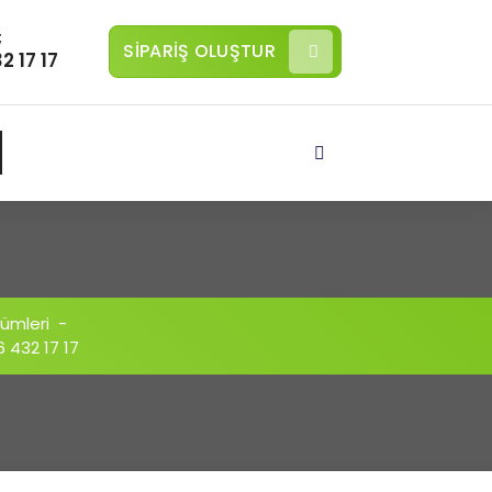
;
SİPARİŞ OLUŞTUR
2 17 17
ümleri
-
6 432 17 17