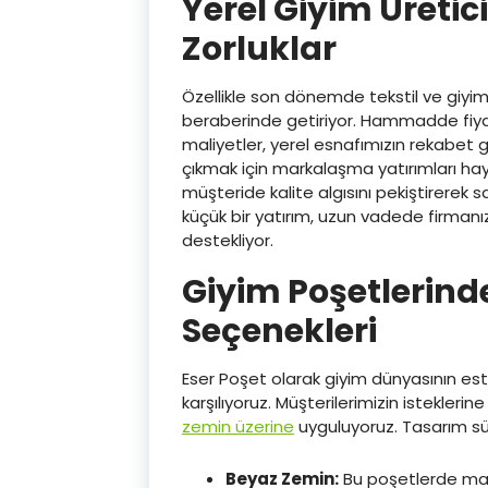
Yerel Giyim Üretici
Zorluklar
Özellikle son dönemde tekstil ve giyim
beraberinde getiriyor. Hammadde fiya
maliyetler, yerel esnafımızın rekabet g
çıkmak için markalaşma yatırımları ha
müşteride kalite algısını pekiştirerek sa
küçük bir yatırım, uzun vadede firmanız
destekliyor.
Giyim Poşetlerind
Seçenekleri
Eser Poşet olarak giyim dünyasının estet
karşılıyoruz. Müşterilerimizin istekleri
zemin üzerine
uyguluyoruz. Tasarım sü
Beyaz Zemin:
Bu poşetlerde marka