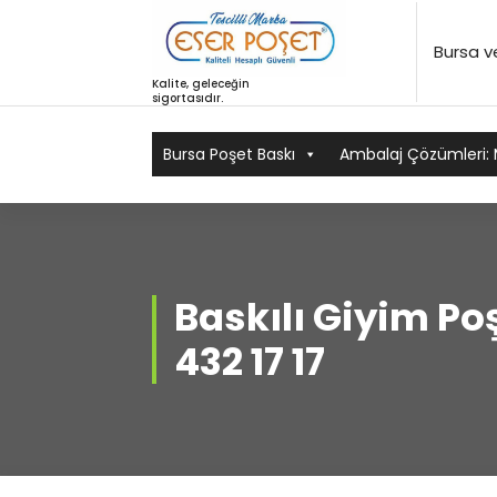
İçeriğe
geç
Bursa 
Kalite, geleceğin
sigortasıdır.
Bursa Poşet Baskı
Ambalaj Çözümleri: 
Baskılı Giyim Poş
432 17 17