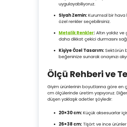
uygulayabiliyoruz.
Siyah Zemin:
Kurumsal bir hava k
özel renkler seçebilirsiniz.
Metalik Renkler
:
Altın yaldız ve
daha dikkat çekici durmasını sağl
Kişiye Özel Tasarım:
Sektörün b
beğeninize sunarak onayınızı alıy
Ölçü Rehberi ve T
Giyim ürünlerinin boyutlarına göre en
cm ölçülerinde üretim yapıyoruz. Diğer
düşen yaklaşık adetler şöyledir:
20×30 cm:
Küçük aksesuarlar için
26×38 cm:
Tişört ve ince ürünler