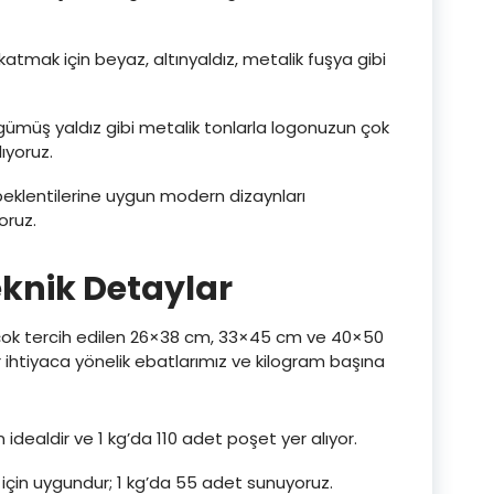
atmak için beyaz, altınyaldız, metalik fuşya gibi
 gümüş yaldız gibi metalik tonlarla logonuzun çok
ıyoruz.
eklentilerine uygun modern dizaynları
oruz.
eknik Detaylar
 çok tercih edilen 26×38 cm, 33×45 cm ve 40×50
 ihtiyaca yönelik ebatlarımız ve kilogram başına
 idealdir ve 1 kg’da 110 adet poşet yer alıyor.
 için uygundur; 1 kg’da 55 adet sunuyoruz.