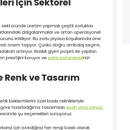
leri İçin Sektörel
 sektöründe üretim yapmak çeşitli zorlukları
tlarındaki dalgalanmalar ve artan operasyonel
ücünü etkiliyor. Bu zorlu piyasa koşullarında öne
yati önem taşıyor. Çünkü doğru ambalaj seçimi,
dakati artırıyor. Baskılı giyim poşeti ile yapılan
ın prestijini koruyor ve
satış potansiyeli
nizi
e Renk ve Tasarım
ik beklentilerini özel baskı teknikleriyle
ne göre hazırladığımız tasarımları
siyah veya beyaz
recinde şu seçenekleri sunuyoruz:
nız için istediğiniz her rengi baskı olarak