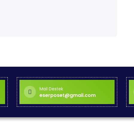
Mail Destek
eserposet@gmail.com