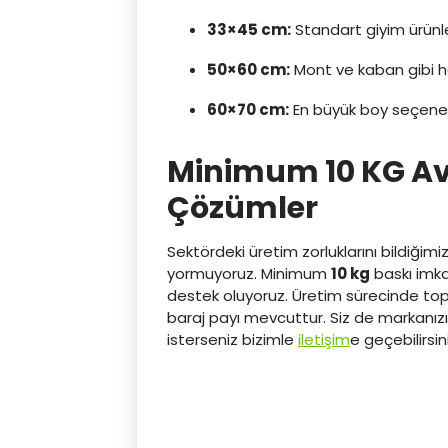
33×45 cm:
Standart giyim ürünle
50×60 cm:
Mont ve kaban gibi ha
60×70 cm:
En büyük boy seçeneği
Minimum 10 KG Ava
Çözümler
Sektördeki üretim zorluklarını bildiğimiz
yormuyoruz. Minimum
10 kg
baskı imka
destek oluyoruz. Üretim sürecinde to
baraj payı mevcuttur. Siz de markanızı
isterseniz bizimle
iletişim
e geçebilirsini