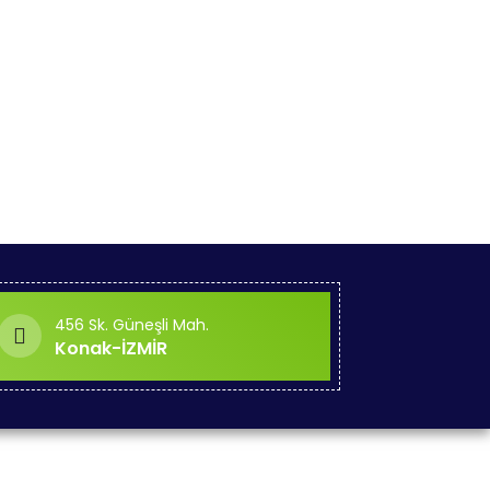
456 Sk. Güneşli Mah.
Konak-İZMİR