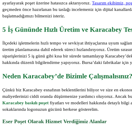
ayarlayarak poşet üzerine hatasızca aktarıyoruz.
Tasarım ekibimiz, poş
geçmeden önce hazırlanan bu taslağı incelemeniz için dijital kanallard
başlatmadığımızı bilmenizi isteriz.
5 İş Gününde Hızlı Üretim ve Karacabey Tes
İlçedeki işletmelerin hızlı tempo ve sevkiyat ihtiyaçlarına uyum sağla
üretim planlamasına dahil ederek süreci hızlandırıyoruz. Üretim sırasında
siparişlerinizi 5 iş günü gibi kısa bir sürede tamamlayıp Karacabey’d
hakkında düzenli bilgilendirme yapıyoruz. Bursa’daki fabrikalar için y
Neden Karacabey’de Bizimle Çalışmalısınız
Çünkü biz Karacabey esnafının beklentilerini biliyor ve size en ekono
maliyetlerinizi ciddi oranda düşürmenize yardımcı oluyoruz. Ancak buti
Karacabey baskılı poşet
fiyatları ve modelleri hakkında detaylı bilgi 
sokaklarında logonuzun gücünü herkese gösterelim.
Eser Poşet Olarak Hizmet Verdiğimiz Alanlar