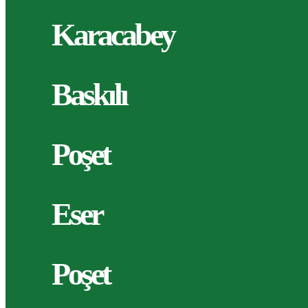
Karacabey
Baskılı
Poşet
Eser
Poşet