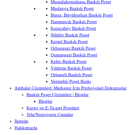
Mustafakemalpaşa Baskılı Poşet
Mudanya Baskılı Poşet
Bursa, Büyükorhan Baskılı Poşet
Harmancık Baskılı Poşet
Karacabey Baskılı Poşet
Nilüfer Baskılı Poşet
Kestel Baskılı Poşet
Orhangazi Baskılı Poşet
Osmangazi Baskılı Poşet
Keles Baskılı Poşet
Yıldırım Baskılı Poşet
Orhaneli Baskılı Poşet
Yenişehir Poşet Baskı
Ambalaj Çözümleri: Markanız İçin Profesyonel Dokunuşlar
Baskılı Poşet Çözümleri | Bloglar
Bloglar
Kargo ve E-Ticaret Poşetleri
Tela/Nonvowen Çantalar
İletişim
Hakkımızda