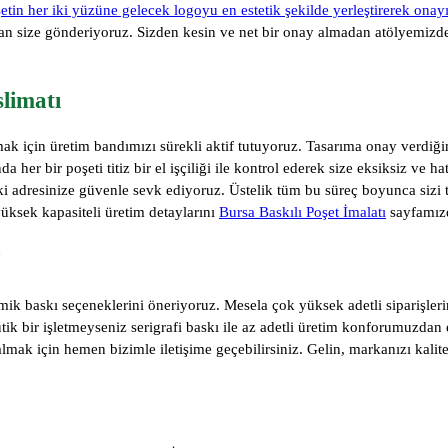
etin her iki yüzüne gelecek logoyu en estetik şekilde yerleştirerek ona
an size gönderiyoruz. Sizden kesin ve net bir onay almadan atölyemizde 
limatı
mak için üretim bandımızı sürekli aktif tutuyoruz. Tasarıma onay verdiği
 her bir poşeti titiz bir el işçiliği ile kontrol ederek size eksiksiz ve h
eki adresinize güvenle sevk ediyoruz. Üstelik tüm bu süreç boyunca sizi
üksek kapasiteli üretim detaylarını
Bursa Baskılı Poşet İmalatı
sayfamızd
?
mik baskı seçeneklerini öneriyoruz. Mesela çok yüksek adetli siparişler
k bir işletmeyseniz serigrafi baskı ile az adetli üretim konforumuzdan 
almak için hemen bizimle iletişime geçebilirsiniz. Gelin, markanızı kalit