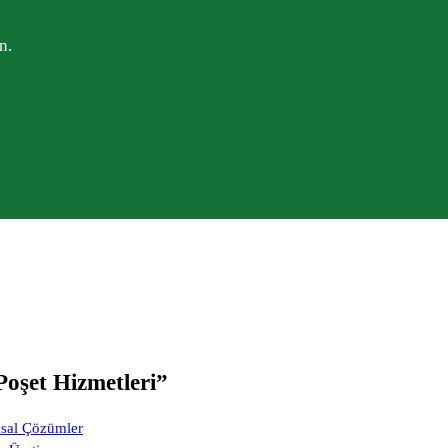
n.
Poşet Hizmetleri
”
msal Çözümler