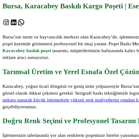
Bursa, Karacabey Baskılı Kargo Poşeti | Ese
Instagram
LinkedIn
WhatsApp
Bursa’nın tarım ve hayvancılık merkezi olan Karacabey’de, işletmenizin p
poşet üzerinde görünmesi profesyonel bir imaj yaratır. Poşet Baskı Mer
Karacabey baskılı poşet
tasarımı, müşterilerinizin hafızasında kalıcı 
reklam aracı sunuyoruz.
Tarımsal Üretim ve Yerel Esnafa Özel Çözü
Karacabey, yoğun ticari döngüsü ve geniş ürün yelpazesiyle Bursa’nın 
görsel olarak dikkat çekmesi gerekir. Serigrafi baskı tekniğimizle logon
imkanı sunarak küçük işletmelerin yüksek stok maliyetlerini ortadan k
geçebiliyorsunuz.
Doğru Renk Seçimi ve Profesyonel Tasarım 
İşletmenizin tabelasında yer alan renklerin poşetinize birebir yansıma