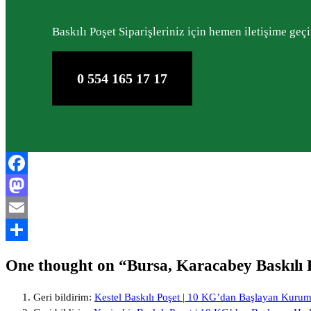
Baskılı Poşet Siparişleriniz için hemen iletişime geçi
0 554 165 17 17
Facebook
Mastodon
Email
Share
One thought on “
Bursa, Karacabey Baskılı 
Geri bildirim:
Kestel Baskılı Poşet | 10 KG’dan Başlayan Kuru