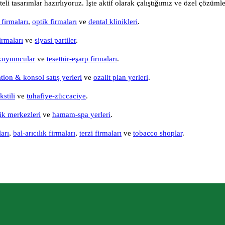
teli tasarımlar hazırlıyoruz. İşte aktif olarak çalıştığımız ve özel çözüm
firmaları
,
optik firmaları
ve
dental klinikleri
.
irmaları
ve
siyasi partiler
.
kuyumcular
ve
tesettür-eşarp firmaları
.
ation & konsol satış yerleri
ve
ozalit plan yerleri
.
kstili
ve
tuhafiye-züccaciye
.
tik merkezleri
ve
hamam-spa yerleri
.
arı
,
bal-arıcılık firmaları
,
terzi firmaları
ve
tobacco shoplar
.