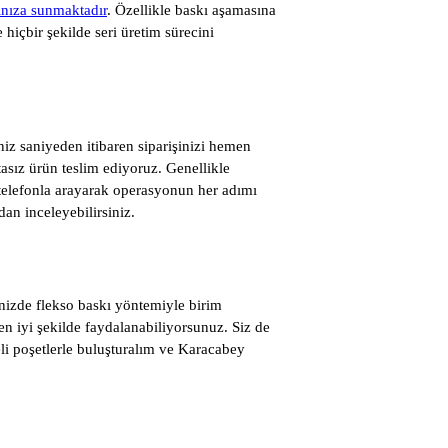
yınıza sunmaktadır
. Özellikle baskı aşamasına
hiçbir şekilde seri üretim sürecini
niz saniyeden itibaren siparişinizi hemen
atasız ürün teslim ediyoruz. Genellikle
 telefonla arayarak operasyonun her adımı
an inceleyebilirsiniz.
inizde flekso baskı yöntemiyle birim
en iyi şekilde faydalanabiliyorsunuz. Siz de
eli poşetlerle buluşturalım ve Karacabey