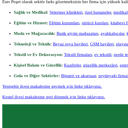
Eser Poşet olarak sektör farkı gözetmeksizin her firma için yüksek kali
Sağlık ve Medikal
:
Veteriner klinikleri
,
özel hastaneler
,
medikal 
Eğitim ve Hizmet
:
Eğitim kurumları
,
sürücü kursları
,
kitabevi f
Moda ve Mağazacılık
:
Butik giyim mağazaları
,
ayakkabıcılar
,
Teknoloji ve Teknik
:
Beyaz eşya bayileri
,
GSM bayileri
,
playst
Tekstil ve Ev Dekorasyon
:
Tekstil firmaları
,
ev tekstili
,
perde te
Kişisel Bakım ve Güzellik
:
Kuaförler
,
güzellik merkezleri
,
este
Gıda ve Diğer Sektörler
:
Bijuteri ve aksesuar
,
zeytinyağı firmal
Yenişehir ilçesi makalesine geçmek için linke tıklayınız.
Kestel ilçesi makalesine geri dönmek için linke tıklayınız.