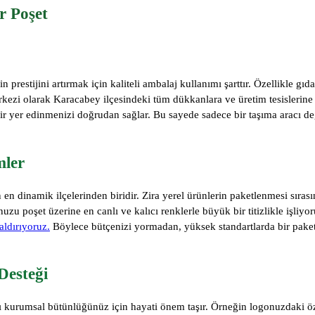
r Poşet
restijini artırmak için kaliteli ambalaj kullanımı şarttır. Özellikle gıda 
kezi olarak Karacabey ilçesindeki tüm dükkanlara ve üretim tesislerine 
bir yer edinmenizi doğrudan sağlar. Bu sayede sadece bir taşıma aracı değ
mler
en dinamik ilçelerinden biridir. Zira yerel ürünlerin paketlenmesi sıra
uzu poşet üzerine en canlı ve kalıcı renklerle büyük bir titizlikle işliyo
aldırıyoruz.
Böylece bütçenizi yormadan, yüksek standartlarda bir paket
Desteği
sı kurumsal bütünlüğünüz için hayati önem taşır. Örneğin logonuzdaki özel