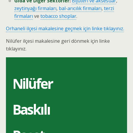
Gıda ve Diğer Sektörler
:
Bijuteri ve aksesuar
,
zeytinyağı firmaları
,
bal-arıcılık firmaları
,
terzi
firmaları
ve
tobacco shoplar
.
Orhaneli ilçesi makalesine geçmek için linke tıklayınız.
Nilüfer ilçesi makalesine geri dönmek için linke
tıklayınız.
Nilüfer
Baskılı