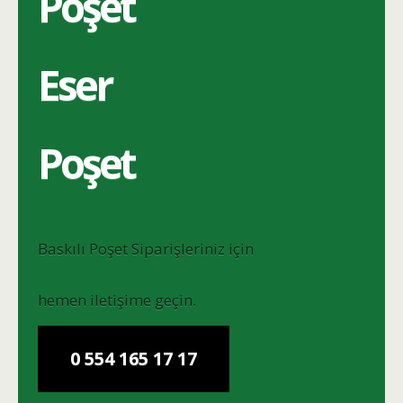
Poşet
Eser
Poşet
Baskılı Poşet Siparişleriniz için
hemen iletişime geçin.
0 554 165 17 17