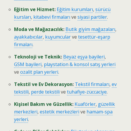
Eğitim ve Hizmet
:
Eğitim kurumları
,
sürücü
kursları
,
kitabevi firmaları
ve
siyasi partiler
.
Moda ve Mağazacılık
:
Butik giyim mağazaları
,
ayakkabıcılar
,
kuyumcular
ve
tesettür-eşarp
firmaları
.
Teknoloji ve Teknik
:
Beyaz eşya bayileri
,
GSM bayileri
,
playstation & konsol satış yerleri
ve
ozalit plan yerleri
.
Tekstil ve Ev Dekorasyon
:
Tekstil firmaları
,
ev
tekstili
,
perde tekstili
ve
tuhafiye-züccaciye
.
Kişisel Bakım ve Güzellik
:
Kuaförler
,
güzellik
merkezleri
,
estetik merkezleri
ve
hamam-spa
yerleri
.