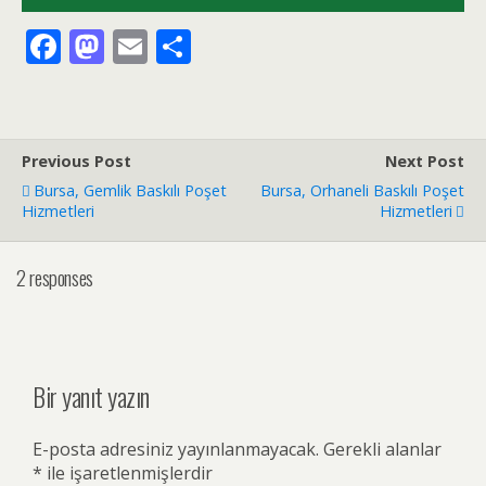
F
M
E
S
ac
as
m
h
e
to
ai
ar
b
d
l
e
Previous Post
Next Post
o
o
Bursa, Gemlik Baskılı Poşet
Bursa, Orhaneli Baskılı Poşet
o
n
Hizmetleri
Hizmetleri
k
2 responses
Bir yanıt yazın
E-posta adresiniz yayınlanmayacak.
Gerekli alanlar
*
ile işaretlenmişlerdir