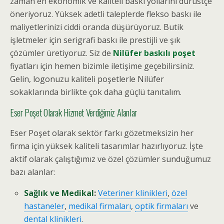
zaman en ekonomik ve kaliteli baskı yollarını dürüstçe
öneriyoruz. Yüksek adetli taleplerde flekso baskı ile
maliyetlerinizi ciddi oranda düşürüyoruz. Butik
işletmeler için serigrafi baskı ile prestijli ve şık
çözümler üretiyoruz. Siz de
Nilüfer baskılı poşet
fiyatları için hemen bizimle iletişime geçebilirsiniz.
Gelin, logonuzu kaliteli poşetlerle Nilüfer
sokaklarında birlikte çok daha güçlü tanıtalım.
Eser Poşet Olarak Hizmet Verdiğimiz Alanlar
Eser Poşet olarak sektör farkı gözetmeksizin her
firma için yüksek kaliteli tasarımlar hazırlıyoruz. İşte
aktif olarak çalıştığımız ve özel çözümler sunduğumuz
bazı alanlar:
Sağlık ve Medikal
:
Veteriner klinikleri
,
özel
hastaneler
,
medikal firmaları
,
optik firmaları
ve
dental klinikleri
.