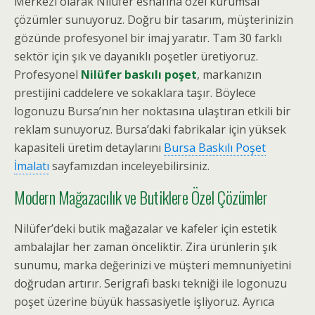
Merkezi olarak Nilüfer esnafına özel kurumsal
çözümler sunuyoruz. Doğru bir tasarım, müşterinizin
gözünde profesyonel bir imaj yaratır. Tam 30 farklı
sektör için şık ve dayanıklı poşetler üretiyoruz.
Profesyonel
Nilüfer baskılı poşet
, markanızın
prestijini caddelere ve sokaklara taşır. Böylece
logonuzu Bursa’nın her noktasına ulaştıran etkili bir
reklam sunuyoruz. Bursa’daki fabrikalar için yüksek
kapasiteli üretim detaylarını
Bursa Baskılı Poşet
İmalatı
sayfamızdan inceleyebilirsiniz.
Modern Mağazacılık ve Butiklere Özel Çözümler
Nilüfer’deki butik mağazalar ve kafeler için estetik
ambalajlar her zaman önceliktir. Zira ürünlerin şık
sunumu, marka değerinizi ve müşteri memnuniyetini
doğrudan artırır. Serigrafi baskı tekniği ile logonuzu
poşet üzerine büyük hassasiyetle işliyoruz. Ayrıca